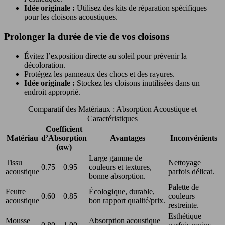
Idée originale :
Utilisez des kits de réparation spécifiques
pour les cloisons acoustiques.
Prolonger la durée de vie de vos cloisons
Évitez l’exposition directe au soleil pour prévenir la
décoloration.
Protégez les panneaux des chocs et des rayures.
Idée originale :
Stockez les cloisons inutilisées dans un
endroit approprié.
Comparatif des Matériaux : Absorption Acoustique et
Caractéristiques
Coefficient
Matériau
d’Absorption
Avantages
Inconvénients
(αw)
Large gamme de
Tissu
Nettoyage
0.75 – 0.95
couleurs et textures,
acoustique
parfois délicat.
bonne absorption.
Palette de
Feutre
Écologique, durable,
0.60 – 0.85
couleurs
acoustique
bon rapport qualité/prix.
restreinte.
Esthétique
Mousse
Absorption acoustique