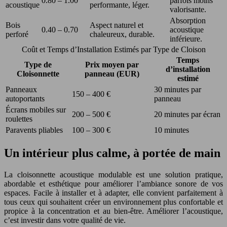
0.80 – 1.00
parfois moins
acoustique
performante, léger.
valorisante.
Absorption
Bois
Aspect naturel et
0.40 – 0.70
acoustique
perforé
chaleureux, durable.
inférieure.
Coût et Temps d’Installation Estimés par Type de Cloison
Temps
Type de
Prix moyen par
d’installation
Cloisonnette
panneau (EUR)
estimé
Panneaux
30 minutes par
150 – 400 €
autoportants
panneau
Écrans mobiles sur
200 – 500 €
20 minutes par écran
roulettes
Paravents pliables
100 – 300 €
10 minutes
Un intérieur plus calme, à portée de main
La cloisonnette acoustique modulable est une solution pratique,
abordable et esthétique pour améliorer l’ambiance sonore de vos
espaces. Facile à installer et à adapter, elle convient parfaitement à
tous ceux qui souhaitent créer un environnement plus confortable et
propice à la concentration et au bien-être. Améliorer l’acoustique,
c’est investir dans votre qualité de vie.