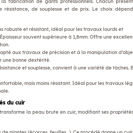
ur la fabrication de gants professionnels. Chacun présen
de résistance, de souplesse et de prix. Le choix dépen
us robuste et résistant, idéal pour les travaux lourds et
 Épaisseur souvent supérieure à 1,8mm. Offre une excellen
tion.
adapté aux travaux de précision et à la manipulation d’obje
re une bonne dextérité.
sistance et souplesse, convient à une variété de tâches.
onfortable, mais moins résistant. Idéal pour les travaux lég
ale.
és du cuir
transforme la peau brute en cuir, modifiant ses propriétés.
ts de plantes (écorces, feuilles…). Ce procédé donne un cuir