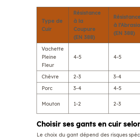
Résistance
Résistanc
Type de
à la
à l’Abrasi
Cuir
Coupure
(EN 388)
(EN 388)
Vachette
Pleine
4-5
4-5
Fleur
Chèvre
2-3
3-4
Porc
3-4
4-5
Mouton
1-2
2-3
Choisir ses gants en cuir selon
Le choix du gant dépend des risques spécifi