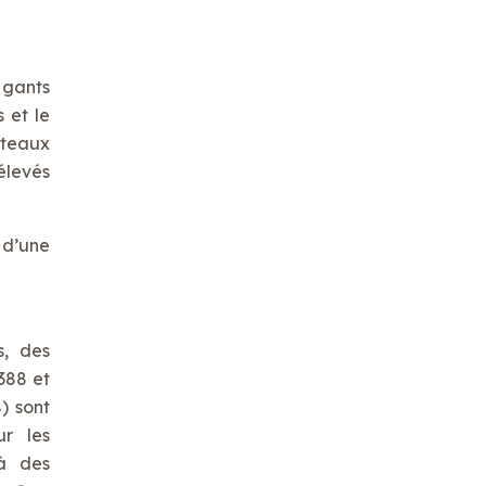
 gants
 et le
rteaux
élevés
 d’une
s, des
388 et
) sont
ur les
 à des