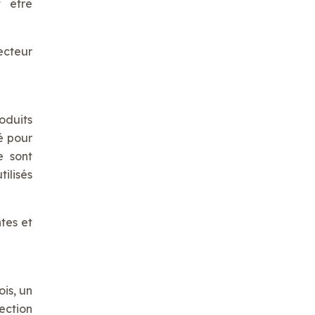
t être
ecteur
oduits
é pour
e sont
ilisés
tes et
is, un
tection