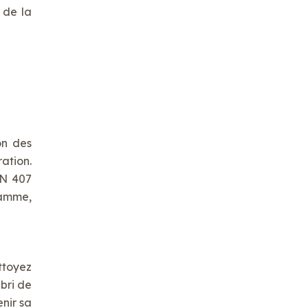
 de la
on des
ration.
EN 407
lamme,
ttoyez
abri de
nir sa