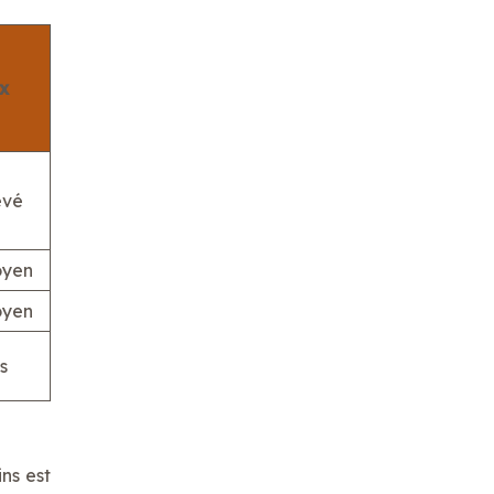
ix
evé
yen
yen
s
ins est