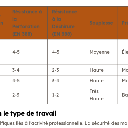
Résistance à
Résistance
e
la
à la
on
Souplesse
Pr
Perforation
Déchirure
(EN 388)
(EN 388)
4-5
4-5
Moyenne
Él
3-4
2-3
Haute
Mo
4-5
3-4
Haute
Mo
Très
2-3
1-2
Ba
Haute
 le type de travail
ques liés à l’activité professionnelle. La sécurité des ma