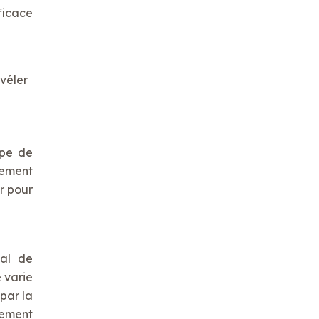
ficace
évéler
ype de
gement
r pour
ial de
 varie
par la
gement