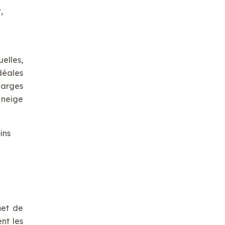
,
elles,
déales
harges
 neige
ins
met de
nt les