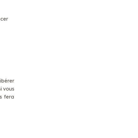
acer
ibérer
si vous
s fera