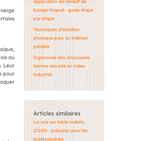
Application de l’enduit de
 neige
lissage toupret : guide étape
rtains
par étape
Techniques d’isolation
phonique pour un intérieur
paisible
sique,
ois ou
Ergonomie des chaussures
s. Leur
femme sécurité en milieu
s pour
industriel
voquer
Articles similaires
La scie sur table makita
2704N : précision pour les
professionnels