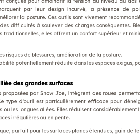
nt conçues pour amoindrir la tension au niveau du dos 
marquent par leur design incurvé, la présence de po
améliorer la posture. Ces outils sont vivement recommand
des difficultés à soulever des charges conséquentes. Bi
es traditionnelles, elles offrent un confort supérieur et min
es risques de blessures, amélioration de la posture.
abilité potentiellement réduite dans les espaces exigus, pa
’alliée des grandes surfaces
les proposées par Snow Joe, intègrent des roues permett
Ce type d’outil est particulièrement efficace pour déneig
 ou les longues allées. Elles réduisent considérablement l’
ces irrégulières ou en pente.
sique, parfait pour les surfaces planes étendues, gain de t