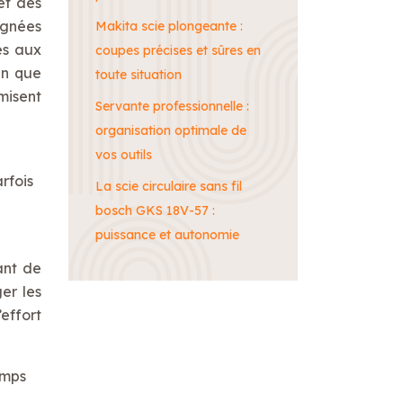
et des
ignées
Makita scie plongeante :
és aux
coupes précises et sûres en
en que
toute situation
imisent
Servante professionnelle :
organisation optimale de
vos outils
rfois
La scie circulaire sans fil
bosch GKS 18V-57 :
puissance et autonomie
ant de
er les
effort
emps