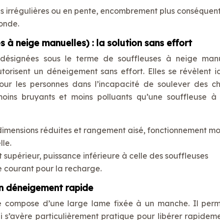
es irrégulières ou en pente, encombrement plus conséquent
onde.
 à neige manuelles) : la solution sans effort
 désignées sous le terme de souffleuses à neige manu
utorisent un déneigement sans effort. Elles se révèlent i
pour les personnes dans l’incapacité de soulever des c
oins bruyants et moins polluants qu’une souffleuse à
 dimensions réduites et rangement aisé, fonctionnement mo
lle.
t supérieur, puissance inférieure à celle des souffleuses
e courant pour la recharge.
un déneigement rapide
e compose d’une large lame fixée à un manche. Il per
i s’avère particulièrement pratique pour libérer rapideme